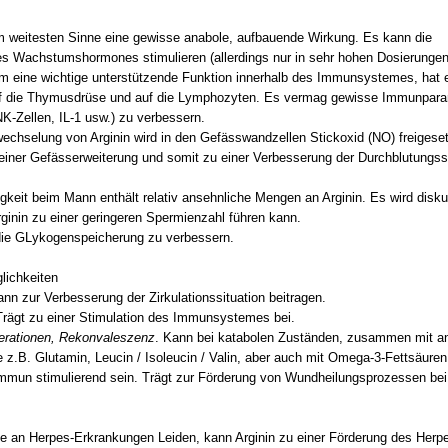
im weitesten Sinne eine gewisse anabole, aufbauende Wirkung. Es kann die
s Wachstumshormones stimulieren (allerdings nur in sehr hohen Dosierungen
em eine wichtige unterstützende Funktion innerhalb des Immunsystemes, hat 
auf die Thymusdrüse und auf die Lymphozyten. Es vermag gewisse Immunpar
K-Zellen, IL-1 usw.) zu verbessern.
wechselung von Arginin wird in den Gefässwandzellen Stickoxid (NO) freigeset
einer Gefässerweiterung und somit zu einer Verbesserung der Durchblutungssi
keit beim Mann enthält relativ ansehnliche Mengen an Arginin. Es wird diskut
ginin zu einer geringeren Spermienzahl führen kann.
 die GLykogenspeicherung zu verbessern.
ichkeiten
ann zur Verbesserung der Zirkulationssituation beitragen.
Trägt zu einer Stimulation des Immunsystemes bei.
erationen, Rekonvaleszenz
. Kann bei katabolen Zuständen, zusammen mit a
z.B. Glutamin, Leucin / Isoleucin / Valin, aber auch mit Omega-3-Fettsäuren
mmun stimulierend sein. Trägt zur Förderung von Wundheilungsprozessen bei
ie an Herpes-Erkrankungen Leiden, kann Arginin zu einer Förderung des Herp