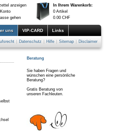
ettel anzeigen
In Ihrem Warenkorb:
 Konto
0
Artikel
Kasse gehen
0.00
CHF
er uns
VIP-CARD
Links
ufsrecht
|
Datenschutz
|
Hilfe
|
Sitemap
|
Disclaimer
Beratung
Sie haben Fragen und
wünschen eine persönliche
Beratung?
Gratis Beratung von
unseren Fachleuten.
selbst
chsel