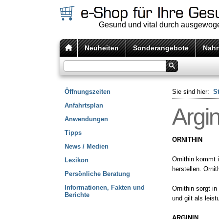
Gesund und vital durch ausgewog
Neuheiten
Sonderangebote
Nahr
Öffnungszeiten
Sie sind hier:
St
Anfahrtsplan
Argin
Anwendungen
Tipps
ORNITHIN
News / Medien
Ornithin kommt i
Lexikon
herstellen. Ornit
Persönliche Beratung
Informationen, Fakten und
Ornithin sorgt i
Berichte
und gilt als leis
ARGININ