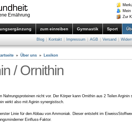
Merkz
Mein
ene Ernährung
Zur 
ungsergänzung
zum einreiben
Gymnastik
Sport
Üb
Blog
|
Kontakt
|
Impressum
|
AGB
|
Versand
|
Widerr
artseite
»
Über uns
»
Lexikon
in / Ornithin
n Nahrungsproteinen nicht vor. Der Körper kann Ornithin aus 2 Teilen Arginin 
hin wirkt also mit Aginin synergistisch.
n erster Linie für den Abbau von Ammoniak. Dieser entsteht im EiweissStoffwe
tungsminderner Einfluss-Faktor.