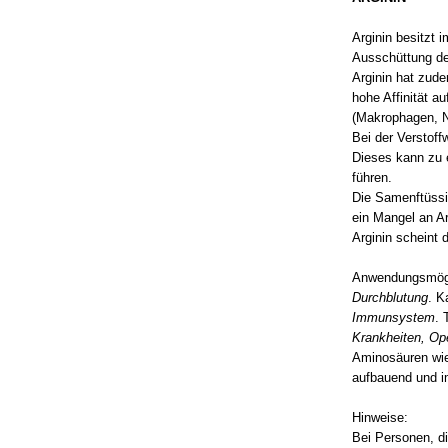
Arginin besitzt 
Ausschüttung de
Arginin hat zud
hohe Affinität 
(Makrophagen, N
Bei der Verstoff
Dieses kann zu 
führen.
Die Samenftüssig
ein Mangel an Ar
Arginin scheint
Anwendungsmögl
Durchblutung
. K
Immunsystem
. 
Krankheiten, Op
Aminosäuren wie 
aufbauend und i
Hinweise:
Bei Personen, d